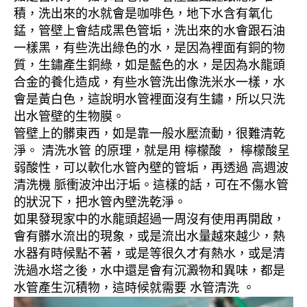
積，洗出來的水就會是咖啡色，地下水含有氧化
錳，管壁上會結成黑色管垢，洗出來的水會跟石油
一樣黑，有些洗出綠色的水，是因為裡面有銅的物
質，生鏽產生銅綠，如是藍色的水，是因為水龍頭
合金的養化造成，有些水管洗出像洗米水一樣，水
會是黃白色，這說明水管裡面沒有生鏽，所以只洗
出水管壁的生物膜。
管壁上的髒東西，如是靠一般水壓流動，很難清乾
淨。 清洗水管 的原理，就是用 檸檬酸 ， 檸檬酸呈
弱酸性，可以軟化水管內壁的管垢，再透過 高週波
清洗機 脈衝波沖出汙垢。這樣的話，可在不傷水管
的狀況下，把水管內壁洗乾淨。
如果發現家中的水龍頭超過一周沒有使用再開啟，
會有髒水流出的現象，或是流出水量越來越少，熱
水器有時候點不著，或是等很久才有熱水，或是清
洗過水塔之後，水中還是會有沉澱物和異味，都是
水管產生沉積物，這時候就需要 水管清洗 。