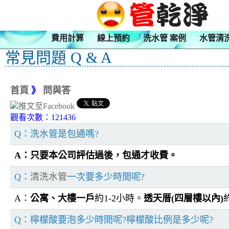
費用計算
線上預約
洗水管 案例
水管清
常見問題 Q & A
首頁
》
問與答
觀看次數：121436
Q：洗水管是包通嗎?
A：只要本公司評估過後，包通才收費。
Q：
清洗水管
一次要多少時間呢?
A：
公寓、大樓一戶
約1-2小時。
透天厝(四層樓以內)
Q：檸檬酸要泡多少時間呢?檸檬酸比例是多少呢?