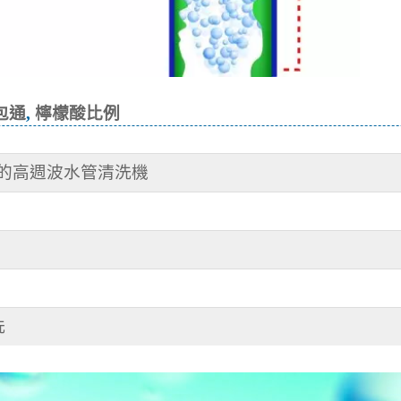
包通
,
檸檬酸比例
作的高週波水管清洗機
洗