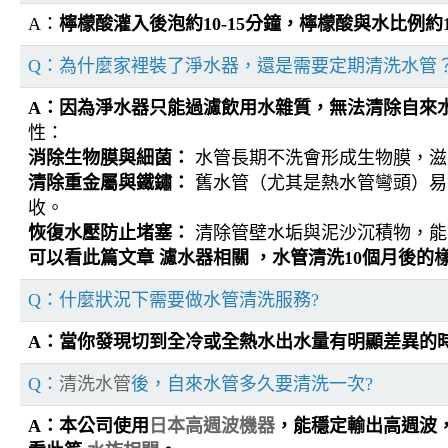
A：
檸檬酸灌入後泡約10-15分鐘，檸檬酸與水比例約1:
Q：為什麼家裡裝了淨水器，還是需要定期清洗水管
A：
因為淨水器只能過濾飲用水雜質，無法清除自來
性：
消除生物膜與細菌：
水管長期不洗會形成生物膜，滋
清除重金屬與鐵鏽：
舊水管（尤其是熱水管彎頭）易
收。
恢復水壓防止堵塞：
清除管壁水垢與泥沙沉積物，能
可以看此篇文章
濾水器相關
，水管清洗10個月後的樣
Q：什麼狀況下需要做水管清洗服務?
A：當你發現切到全冷或全熱水出水量有明顯差異的時
Q：
清洗水管
後，自來水管多久要清洗一次?
A：本公司使用
日本高週波機器
，能穩定輸出高週波，