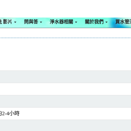
洗 影片
問與答
淨水器相關
關於我們
買水管
約2-4小時