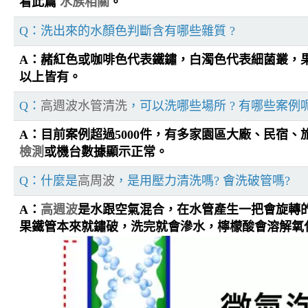
看此篇
水族相關
。
Q：洗出來的水顏色判斷含有哪些雜質 ?
A：赭紅色或咖啡色代表鐵鏽，白濁色代表細菌叢，
以上皆有。
Q：
高週波水管清洗
，可以洗哪些場所 ? 有哪些案例呢
A：目前案例超過5000件，有多家園區大廠、民宿
檢測
或機台數據顯示正常。
Q：什麼是
高周波
，是用壓力清洗嗎? 會洗破管嗎?
A：
高週波
是水跟空氣混合，在水管產生一把會旋轉
果鐵管本來就鏽破，洗完就會滲水，檸檬酸會溶解氧