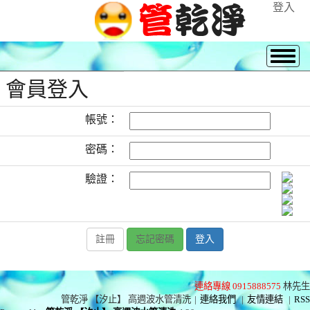
登入
會員登入
帳號：
密碼：
驗證：
註冊
忘記密碼
連絡專線 0915888575
林先生
管乾淨 【汐止】 高週波水管清洗
|
連絡我們
|
友情連結
|
RSS