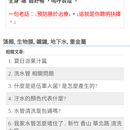
全身“痛”體舒暢 ，嗚呼哀哉 。
一句老話：
↓
預防勝於治療
↓，↓
這就是你聰明抉擇
。
↓
藻類
,
生物膜
,
鐵鏽
,
地下水
,
重金屬
相關文章:
1. 夏日派果汁篇
2. 洗水管 相關問題
3. 什麼是退伍軍人菌? 是怎麼產生的?
4. 汙水的顏色代表什麼?
5. 水管清洗是包通嗎?
6. 我家水管怎麼堵住了.. 新竹 香山 華北路 清洗