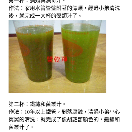
：
藻類與澡毒汁。
第一杯
：
家用水管管璧附著的藻類，經過小弟清洗
作法
後，就完成一大杯的藻類汁了。
：
鐵鏽和菌叢汁。
第二杯
：10
年以上鐵管，剝落腐蝕，清過小弟小心
作法
翼翼的清洗，就完成了像胡蘿蔔顏色的，鐵鏽和
菌叢汁了。