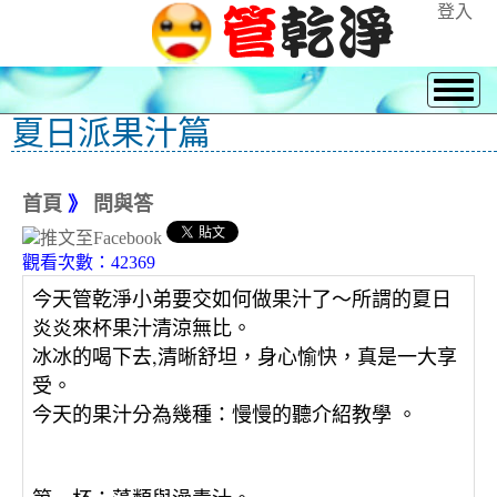
登入
夏日派果汁篇
首頁
》
問與答
觀看次數：42369
〜
所謂的夏日
今天管乾淨小弟要交如何做果汁了
炎炎來杯果汁清涼無比。
冰冰的喝下去,清晰舒坦，身心愉快，真是一大享
受。
：
慢慢的聽介紹教學 。
今天的果汁分為幾種