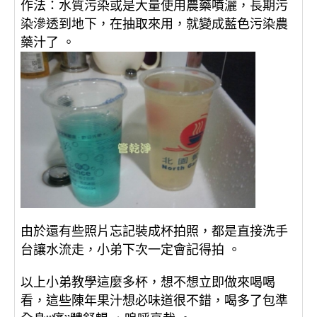
作法：水質污染或是大量使用農藥噴灑，長期污
染滲透到地下，在抽取來用，就變成藍色污染農
藥汁了 。
由於還有些照片忘記裝成杯拍照，都是直接洗手
台讓水流走，小弟下次一定會記得拍 。
以上小弟教學這麼多杯，想不想立即做來喝喝
看，這些陳年果汁想必味道很不錯，喝多了包準