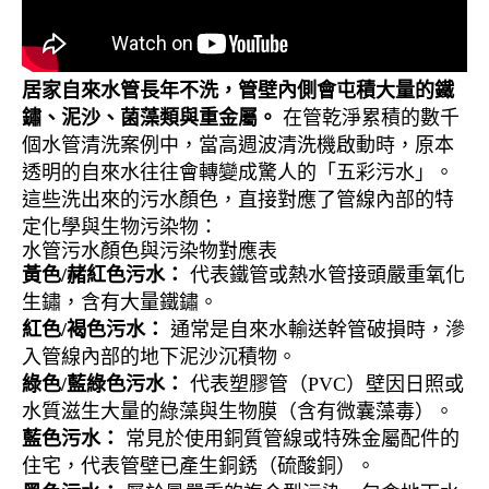
居家自來水管長年不洗，管壁內側會屯積大量的鐵
鏽、泥沙、菌藻類與重金屬。
在管乾淨累積的數千
個水管清洗案例中，當高週波清洗機啟動時，原本
透明的自來水往往會轉變成驚人的「五彩污水」。
這些洗出來的污水顏色，直接對應了管線內部的特
定化學與生物污染物：
水管污水顏色與污染物對應表
黃色/赭紅色污水：
代表鐵管或熱水管接頭嚴重氧化
生鏽，含有大量鐵鏽。
紅色/褐色污水：
通常是自來水輸送幹管破損時，滲
入管線內部的地下泥沙沉積物。
綠色/藍綠色污水：
代表塑膠管（PVC）壁因日照或
水質滋生大量的綠藻與生物膜（含有微囊藻毒）。
藍色污水：
常見於使用銅質管線或特殊金屬配件的
住宅，代表管壁已產生銅銹（硫酸銅）。