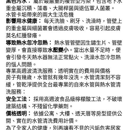
黑色污水：
屬於最嚴重的複合型污染，包含地下水
重金屬沉積、藻毒、大腸桿菌與退伍軍人菌叢。
水管卡垢帶來的兩大生活危機
影響用水健康：
每天洗臉、刷牙、洗澡時，管壁上
的重金屬與細菌叢會透過皮膚吸收，容易引起皮膚
莫名紅腫發癢。
導致熱水忽冷忽熱：
熱水管管壁因生鏽生片、管壁
變厚，會直接導致
水壓變小
。當出水量不足時，便
會引發冬天熱水器無法正常點火、洗澡水忽冷忽熱
的惱人問題。
專業高週波清洗服務：透明實在的費用與價格
房子有幾歲，水管就有幾年沒洗。水管清潔刻不容
緩，管乾淨提供全台最專業的自來水管與熱水管清
洗服務：
安全工法：
採用高週波食品級檸檬酸工法，不破壞
建築結構、不殘留化學藥劑。
價格透明：
依據公寓、大樓、透天厝等房型提供公
開、實在的水管清洗費用計價。
為了全家人的健康，別再讓看不見的污垢危害居家