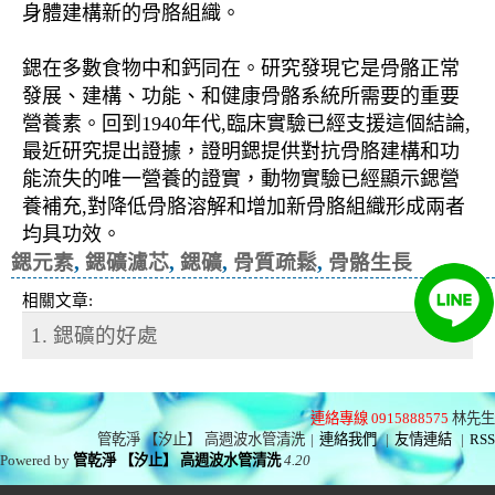
身體建構新的骨胳組織。
鍶在多數食物中和鈣同在。研究發現它是骨骼正常
發展、建構、功能、和健康骨骼系統所需要的重要
營養素。回到1940年代,臨床實驗已經支援這個結論,
最近研究提出證據，證明鍶提供對抗骨胳建構和功
能流失的唯一營養的證實，動物實驗已經顯示鍶營
養補充,對降低骨胳溶解和增加新骨胳組織形成兩者
均具功效。
鍶元素
,
鍶礦濾芯
,
鍶礦
,
骨質疏鬆
,
骨骼生長
相關文章:
1. 鍶礦的好處
連絡專線 0915888575
林先生
管乾淨 【汐止】 高週波水管清洗
|
連絡我們
|
友情連結
|
RSS
Powered by
管乾淨 【汐止】 高週波水管清洗
4.20