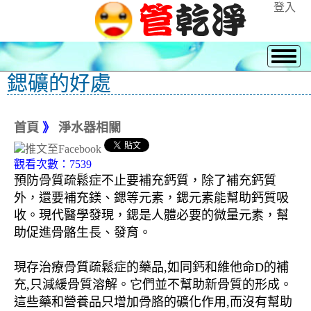
登入
鍶礦的好處
首頁
》
淨水器相關
觀看次數：7539
預防骨質疏鬆症不止要補充鈣質，除了補充鈣質
外，還要補充鎂、鍶等元素，鍶元素能幫助鈣質吸
收。現代醫學發現，鍶是人體必要的微量元素，幫
助促進骨骼生長、發育。
現存治療骨質疏鬆症的藥品,如同鈣和維他命D的補
充,只減緩骨質溶解。它們並不幫助新骨質的形成。
這些藥和營養品只增加骨胳的礦化作用,而沒有幫助