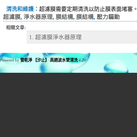
清洗和維護：
超濾膜需要定期清洗以防止膜表面堵塞
超濾膜
,
淨水器原理
,
膜結構
,
膜結構
,
壓力驅動
相關文章:
1. 超濾膜淨水器原理
Powered by
管乾淨 【汐止】 高週波水管清洗
4.20