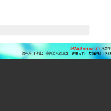
連絡專線 0915888575
林先生
管乾淨 【汐止】 高週波水管清洗
|
連絡我們
|
友情連結
|
RSS