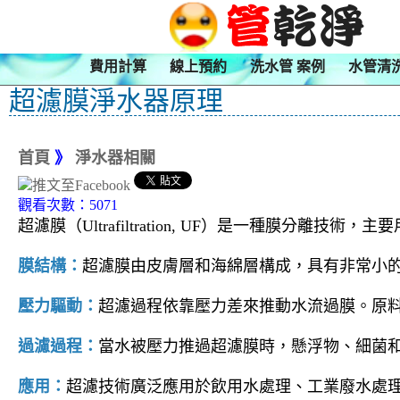
費用計算
線上預約
洗水管 案例
水管清
超濾膜淨水器原理
首頁
》
淨水器相關
觀看次數：5071
超濾膜（Ultrafiltration, UF）是一種膜
膜結構：
超濾膜由皮膚層和海綿層構成，具有非常小的
壓力驅動：
超濾過程依靠壓力差來推動水流過膜。原
過濾過程：
當水被壓力推過超濾膜時，懸浮物、細菌
應用：
超濾技術廣泛應用於飲用水處理、工業廢水處