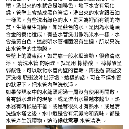
積，洗出來的水就會是咖啡色，地下水含有氧化
錳，管壁上會結成黑色管垢，洗出來的水會跟石油
一樣黑，有些洗出綠色的水，是因為裡面有銅的物
質，生鏽產生銅綠，如是藍色的水，是因為水龍頭
合金的養化造成，有些水管洗出像洗米水一樣，水
會是黃白色，這說明水管裡面沒有生鏽，所以只洗
出水管壁的生物膜。
管壁上的髒東西，如是靠一般水壓流動，很難清乾
淨。 清洗水管 的原理，就是用 檸檬酸 ， 檸檬酸呈
弱酸性，可以軟化水管內壁的管垢，再透過 高週波
清洗機 脈衝波沖出汙垢。這樣的話，可在不傷水管
的狀況下，把水管內壁洗乾淨。
如果發現家中的水龍頭超過一周沒有使用再開啟，
會有髒水流出的現象，或是流出水量越來越少，熱
水器有時候點不著，或是等很久才有熱水，或是清
洗過水塔之後，水中還是會有沉澱物和異味，都是
水管產生沉積物，這時候就需要 水管清洗 。