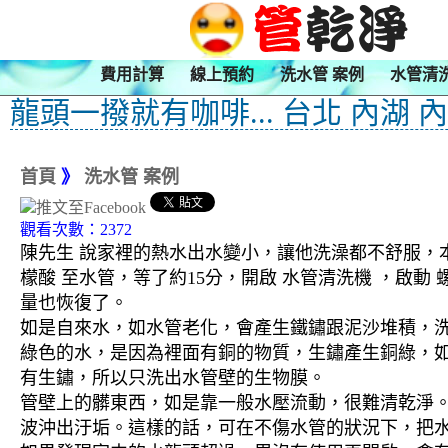
費用計算
線上預約
洗水管 案例
水管清
龍頭一撥就有咖啡... 台北 內湖 
首頁
》
洗水管 案例
觀看次數：2372
陳先生 說家裡的熱水出水變小，讓他洗澡都不舒服，本
檬酸 至水管，等了約15分，開啟 水管清洗機 ，啟
量也恢復了。
如是自來水，如水管老化，會產生鐵鏽跟泥沙堆積，
綠色的水，是因為裡面有銅的物質，生鏽產生銅綠，
有生鏽，所以只洗出水管壁的生物膜。
管壁上的髒東西，如是靠一般水壓流動，很難清乾淨。 
波沖出汙垢。這樣的話，可在不傷水管的狀況下，把