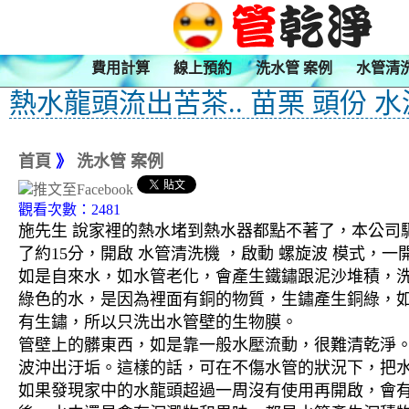
費用計算
線上預約
洗水管 案例
水管清
熱水龍頭流出苦茶.. 苗栗 頭份 
首頁
》
洗水管 案例
觀看次數：2481
施先生 說家裡的熱水堵到熱水器都點不著了，本公司驅
了約15分，開啟 水管清洗機 ，啟動 螺旋波 模式
如是自來水，如水管老化，會產生鐵鏽跟泥沙堆積，
綠色的水，是因為裡面有銅的物質，生鏽產生銅綠，
有生鏽，所以只洗出水管壁的生物膜。
管壁上的髒東西，如是靠一般水壓流動，很難清乾淨。 
波沖出汙垢。這樣的話，可在不傷水管的狀況下，把
如果發現家中的水龍頭超過一周沒有使用再開啟，會