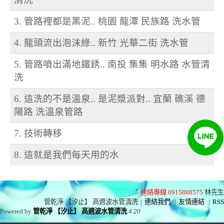
3. 管路裡都是黑泥.. 桃園 龍潭 民族路 洗水管
4. 龍頭流出泡沫綠.. 新竹 光華二街 洗水管
5. 管路噴出滿地鐵銹.. 南投 集集 明水路 水管清
洗
6. 這洗的不是溫泉.. 是泥漿派對.. 宜蘭 礁溪 德
陽路 洗溫泉管路
7. 技術轉移
8. 這就是我們每天用的水
連絡專線 0915888575
林先生
管乾淨 【汐止】 高週波水管清洗
|
連絡我們
|
友情連結
|
RSS
Powered by
管乾淨 【汐止】 高週波水管清洗
4.20