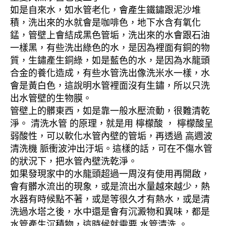
如是自來水，如水管老化，會產生鐵鏽跟泥沙堆
積，洗出來的水就會是咖啡色，地下水含有氧化
錳，管壁上會結成黑色管垢，洗出來的水會跟石油
一樣黑，有些洗出綠色的水，是因為裡面有銅的物
質，生鏽產生銅綠，如是藍色的水，是因為水龍頭
合金的養化造成，有些水管洗出像洗米水一樣，水
會是黃白色，這說明水管裡面沒有生鏽，所以只洗
出水管壁的生物膜。
管壁上的髒東西，如是靠一般水壓流動，很難清乾
淨。 清洗水管 的原理，就是用 檸檬酸 ， 檸檬酸呈
弱酸性，可以軟化水管內壁的管垢，再透過 高週波
清洗機 脈衝波沖出汙垢。這樣的話，可在不傷水管
的狀況下，把水管內壁洗乾淨。
如果發現家中的水龍頭超過一周沒有使用再開啟，
會有髒水流出的現象，或是流出水量越來越少，熱
水器有時候點不著，或是等很久才有熱水，或是清
洗過水塔之後，水中還是會有沉澱物和異味，都是
水管產生沉積物，這時候就需要 水管清洗 。