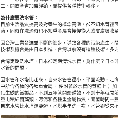
二、開放全省加盟經銷，並提供各種技術轉移。
為什麼要洗水管：
目前生活品質提高及對養生的概念高漲，卻不知水管裡
菌，同時在洗澡時也不知重金屬會慢慢從人體皮膚吸收至
因台灣工業發達並不斷的進步，導致各種的污染產生，間
技術及機台是由日本引進，台灣以前沒有這種技術。多方
台灣定期洗水塔，日本卻定期清洗水管，為什麼？日本非常
水管的問題。
因水管和水塔比起來，自來水管管徑小、平面流動、走
中所含各種的各種重金屬， 便附著於水管的管壁上； 加
化生銹的鐵製品，不到五年就開始銹蝕，不到十年就開始
量屯積細菌藻類、污泥和各種重金屬物質，隨著時間一
自來水管比水塔還要髒，水塔半年洗一次，水管卻從來不