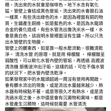
積，洗出來的水就會是咖啡色，地下水含有氧化
錳，管壁上會結成黑色管垢，洗出來的水會跟石油
一樣黑，有些洗出綠色的水，是因為裡面有銅的物
質，生鏽產生銅綠，如是藍色的水，是因為水龍頭
合金的養化造成，有些水管洗出像洗米水一樣，水
會是黃白色，這說明水管裡面沒有生鏽，所以只洗
出水管壁的生物膜。
管壁上的髒東西，如是靠一般水壓流動，很難清乾
淨。 清洗水管 的原理，就是用 檸檬酸 ， 檸檬酸呈
弱酸性，可以軟化水管內壁的管垢，再透過 高週波
清洗機 脈衝波沖出汙垢。這樣的話，可在不傷水管
的狀況下，把水管內壁洗乾淨。
如果發現家中的水龍頭超過一周沒有使用再開啟，
會有髒水流出的現象，或是流出水量越來越少，熱
水器有時候點不著，或是等很久才有熱水，或是清
洗過水塔之後，水中還是會有沉澱物和異味，都是
水管產生沉積物，這時候就需要 水管清洗