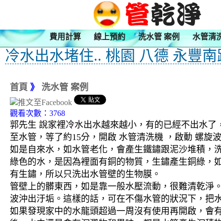
費用計算
線上預約
洗水管 案例
水管清
冷水出水堵住.. 桃園 八德 永豐
首頁
》
洗水管 案例
觀看次數：3768
郭先生 說家裡冷水出水越來越小，有的已經不出水了，
至水管，等了約15分，開啟 水管清洗機 ，啟動 螺
如是自來水，如水管老化，會產生鐵鏽跟泥沙堆積，
綠色的水，是因為裡面有銅的物質，生鏽產生銅綠，
有生鏽，所以只洗出水管壁的生物膜。
管壁上的髒東西，如是靠一般水壓流動，很難清乾淨。 
波沖出汙垢。這樣的話，可在不傷水管的狀況下，把
如果發現家中的水龍頭超過一周沒有使用再開啟，會