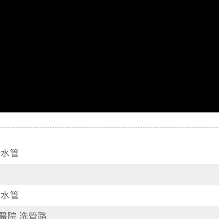
洗水管
洗水管
某醫院 洗管路