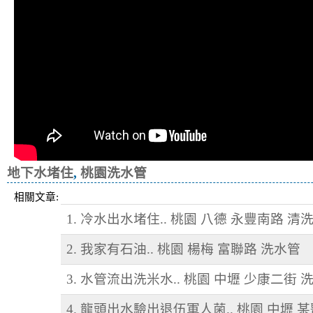
地下水堵住
,
桃園洗水管
相關文章:
1. 冷水出水堵住.. 桃園 八德 永豐南路 清
2. 我家有石油.. 桃園 楊梅 富聯路 洗水管
3. 水管流出洗米水.. 桃園 中壢 少康二街 
4. 龍頭出水驗出退伍軍人菌.. 桃園 中壢 