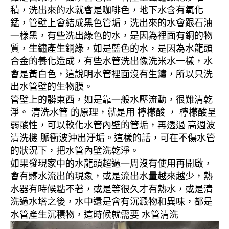
積，洗出來的水就會是咖啡色，地下水含有氧化
錳，管壁上會結成黑色管垢，洗出來的水會跟石油
一樣黑，有些洗出綠色的水，是因為裡面有銅的物
質，生鏽產生銅綠，如是藍色的水，是因為水龍頭
合金的養化造成，有些水管洗出像洗米水一樣，水
會是黃白色，這說明水管裡面沒有生鏽，所以只洗
出水管壁的生物膜。
管壁上的髒東西，如是靠一般水壓流動，很難清乾
淨。 清洗水管 的原理，就是用 檸檬酸 ， 檸檬酸呈
弱酸性，可以軟化水管內壁的管垢，再透過 高週波
清洗機 脈衝波沖出汙垢。這樣的話，可在不傷水管
的狀況下，把水管內壁洗乾淨。
如果發現家中的水龍頭超過一周沒有使用再開啟，
會有髒水流出的現象，或是流出水量越來越少，熱
水器有時候點不著，或是等很久才有熱水，或是清
洗過水塔之後，水中還是會有沉澱物和異味，都是
水管產生沉積物，這時候就需要 水管清洗