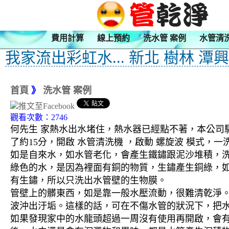
費用計算
線上預約
洗水管 案例
水管清
我家流出彩虹水... 新北 樹林 潭
首頁
》
洗水管 案例
觀看次數：2746
何先生 家熱水出水堵住，熱水器已經點不著，本公司驅
了約15分，開啟 水管清洗機 ，啟動 螺旋波 模式
如是自來水，如水管老化，會產生鐵鏽跟泥沙堆積，
綠色的水，是因為裡面有銅的物質，生鏽產生銅綠，
有生鏽，所以只洗出水管壁的生物膜。
管壁上的髒東西，如是靠一般水壓流動，很難清乾淨。 
波沖出汙垢。這樣的話，可在不傷水管的狀況下，把
如果發現家中的水龍頭超過一周沒有使用再開啟，會