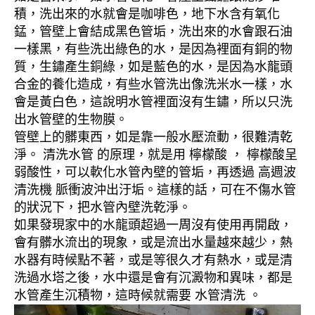
積，洗出來的水就會是咖啡色，地下水含有氧化
錳，管壁上會結成黑色管垢，洗出來的水會跟石油
一樣黑，有些洗出綠色的水，是因為裡面有銅的物
質，生鏽產生銅綠，如是藍色的水，是因為水龍頭
合金的養化造成，有些水管洗出像洗米水一樣，水
會是黃白色，這說明水管裡面沒有生鏽，所以只洗
出水管壁的生物膜。
管壁上的髒東西，如是靠一般水壓流動，很難清乾
淨。 清洗水管 的原理，就是用 檸檬酸 ， 檸檬酸呈
弱酸性，可以軟化水管內壁的管垢，再透過 高週波
清洗機 脈衝波沖出汙垢。這樣的話，可在不傷水管
的狀況下，把水管內壁洗乾淨。
如果發現家中的水龍頭超過一周沒有使用再開啟，
會有髒水流出的現象，或是流出水量越來越少，熱
水器有時候點不著，或是等很久才有熱水，或是清
洗過水塔之後，水中還是會有沉澱物和異味，都是
水管產生沉積物，這時候就需要 水管清洗 。