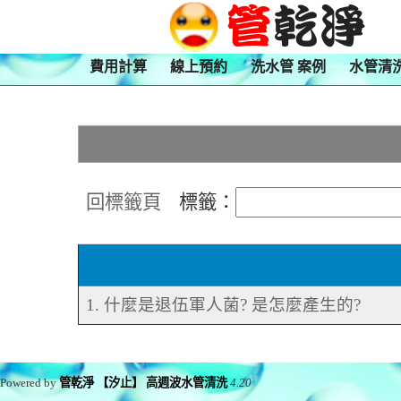
費用計算
線上預約
洗水管 案例
水管清
回標籤頁
標籤：
1. 什麼是退伍軍人菌? 是怎麼產生的?
Powered by
管乾淨 【汐止】 高週波水管清洗
4.20