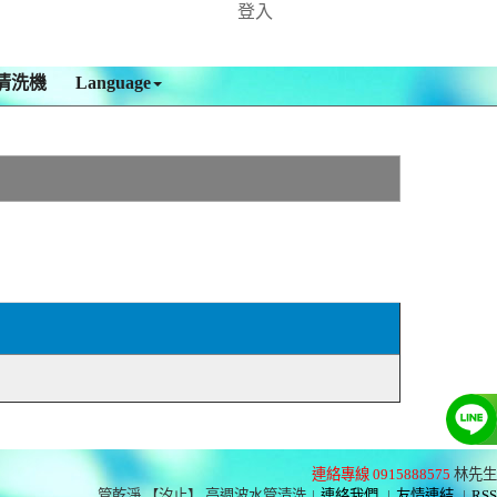
登入
清洗機
Language
連絡專線 0915888575
林先生
管乾淨 【汐止】 高週波水管清洗
|
連絡我們
|
友情連結
|
RSS